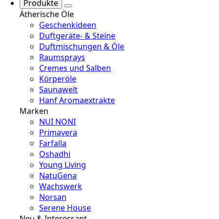
Produkte
Ätherische Öle
Geschenkideen
Duftgeräte- & Steine
Duftmischungen & Öle
Raumsprays
Cremes und Salben
Körperöle
Saunawelt
Hanf Aromaextrakte
Marken
NUI NONI
Primavera
Farfalla
Oshadhi
Young Living
NatuGena
Wachswerk
Norsan
Serene House
Neu & Interessant