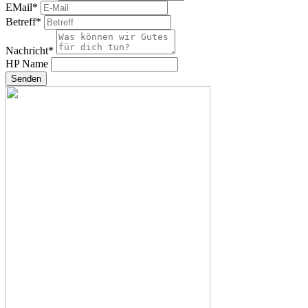
EMail
*
Betreff
*
Nachricht
*
HP Name
Senden