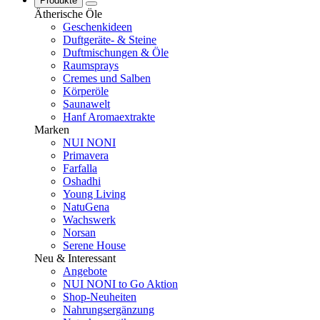
Produkte
Ätherische Öle
Geschenkideen
Duftgeräte- & Steine
Duftmischungen & Öle
Raumsprays
Cremes und Salben
Körperöle
Saunawelt
Hanf Aromaextrakte
Marken
NUI NONI
Primavera
Farfalla
Oshadhi
Young Living
NatuGena
Wachswerk
Norsan
Serene House
Neu & Interessant
Angebote
NUI NONI to Go Aktion
Shop-Neuheiten
Nahrungsergänzung