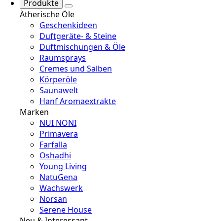
Produkte
Ätherische Öle
Geschenkideen
Duftgeräte- & Steine
Duftmischungen & Öle
Raumsprays
Cremes und Salben
Körperöle
Saunawelt
Hanf Aromaextrakte
Marken
NUI NONI
Primavera
Farfalla
Oshadhi
Young Living
NatuGena
Wachswerk
Norsan
Serene House
Neu & Interessant